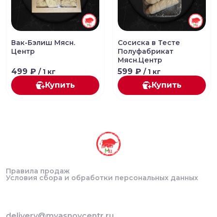
Вак-Бэлиш Мясн.
Сосиска в Тесте
Центр
Полуфабрикат
Мясн.Центр
499 ₽
599 ₽
/ 1 кг
/ 1 кг
Купить
Купить
Правила продаж
Условия сбора и обработки персональных данных
delivery@myasnoycentr.ru