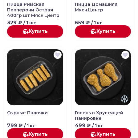
Пицца Римская
Пицца Домашняя
Пепперони Острая
Мясн.Центр
400гр шт Мясн.Центр
329 ₽
659 ₽
/ 1 шт
/ 1 кг
Купить
Купить
Сырные Палочки
Голень в Хрустящей
Панировке
799 ₽
499 ₽
/ 1 кг
/ 1 кг
Купить
Купить