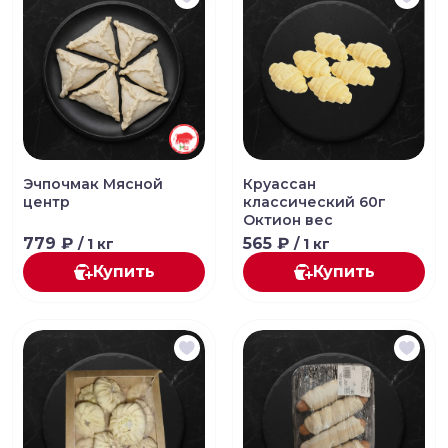
Эчпочмак Мясной
Круассан
центр
классический 60г
Октион вес
779 ₽
565 ₽
/ 1 кг
/ 1 кг
Купить
Купить