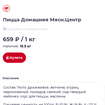
Пицца Домашняя Мясн.Центр
Добавить в избранное
659 ₽ / 1 кг
Наличие:
15.5 кг
Купить
Описание
Состав: Тесто дрожжевое, ветчина, огурец
маринованый, помидор свежий, сыр твердый,
майонез, соус для пиццы, маслины.
Пищевая ценность на 100гр: Б-10,9г, Ж-16,8г, У -23,1г,