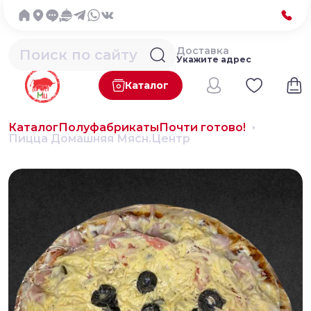
Доставка
Укажите адрес
Каталог
Каталог
Полуфабрикаты
Почти готово!
Пицца Домашняя Мясн.Центр