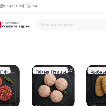
Рецепты
_
_
_
Доставка
Укажите адрес
 ПФ
ПФ из Птицы
Рыбны