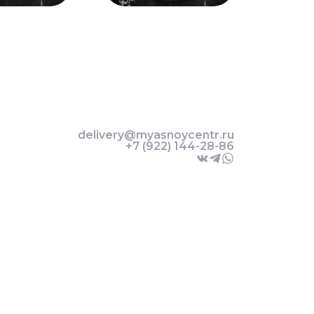
delivery@myasnoycentr.ru
+7 (922) 144-28-86