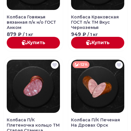
Колбаса Говяжья
Колбаса Краковская
вязанная п/к н/о ГОСТ
ГОСТ п/к ТМ Вкус
Анком
Черноземья
879 ₽
949 ₽
/ 1 кг
/ 1 кг
Купить
Купить
-12%
Колбаса П/К
Колбаса П/К Печеная
Плетеночка кольцо ТМ
На Дровах Орск
Старая Станица