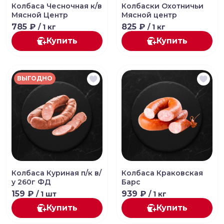
Колбаса Чесночная к/в
Колбаски Охотничьи
Мясной Центр
Мясной центр
785 ₽
825 ₽
/ 1 кг
/ 1 кг
Купить
Купить
ВЫГОДНО
Колбаса Куриная п/к в/
Колбаса Краковская
у 260г ФД
Барс
159 ₽
939 ₽
/ 1 шт
/ 1 кг
Купить
Купить