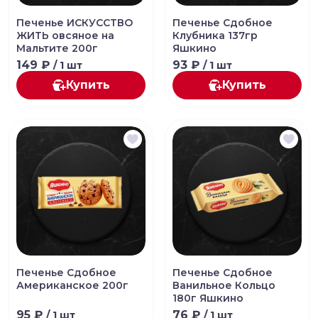
Печенье ИСКУССТВО
Печенье Сдобное
ЖИТЬ овсяное на
Клубника 137гр
Мальтите 200г
Яшкино
149 ₽
93 ₽
/ 1 шт
/ 1 шт
Купить
Купить
Печенье Сдобное
Печенье Сдобное
Американское 200г
Ванильное Кольцо
180г Яшкино
95 ₽
76 ₽
/ 1 шт
/ 1 шт