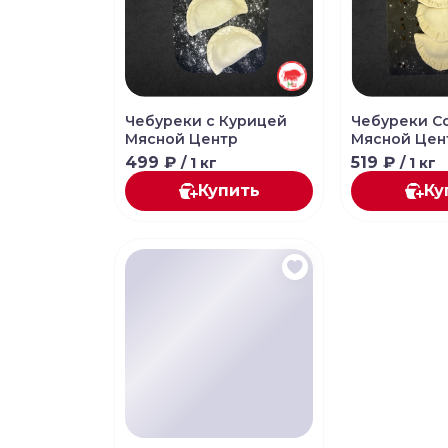
Чебуреки с Курицей
Чебуреки С
Мясной Центр
Мясной Цен
499 ₽
519 ₽
/ 1 кг
/ 1 кг
Купить
Ку