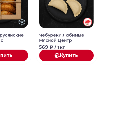
русянские
Чебуреки Любимые
ес
Мясной Центр
569 ₽
/ 1 кг
упить
Купить