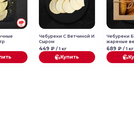
очные
Чебуреки С Ветчиной И
Чебуреки Б
тр
Сыром
жареные в
449 ₽
689 ₽
/ 1 кг
/ 1 кг
пить
Купить
К