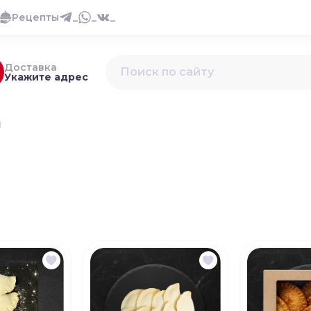
Рецепты
_
_
_
Доставка
Укажите адрес
и