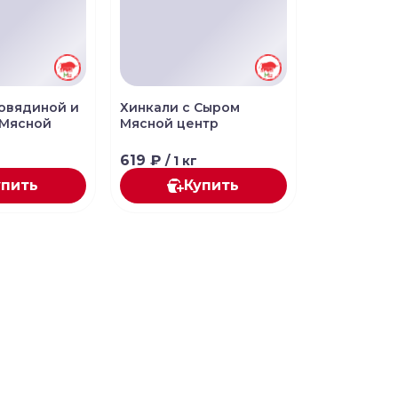
Говядиной и
Хинкали с Сыром
 Мясной
Мясной центр
619 ₽
/ 1 кг
упить
Купить