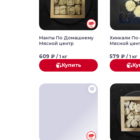
Манты По Домашнему
Хинкали По
Мясной центр
Мясной цен
609 ₽
579 ₽
/ 1 кг
/ 1 кг
Купить
Ку