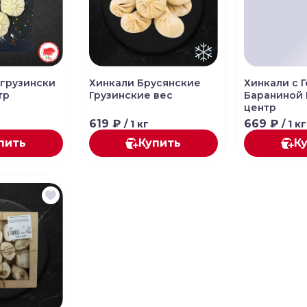
-грузински
Хинкали Брусянские
Хинкали с 
тр
Грузинские вес
Бараниной
центр
619 ₽
669 ₽
/ 1 кг
/ 1 кг
пить
Купить
К