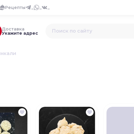
Рецепты
_
_
_
Доставка
Укажите адрес
инкали