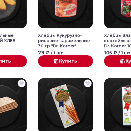
ильные
Хлебцы Кукурузно-
Хлебцы Зл
Й ХЛЕБ
рисовые карамельные
коктейль к
30 гр "Dr. Korner"
Dr. Korner 1
79 ₽
105 ₽
/ 1 шт
/ 1 шт
пить
Купить
К