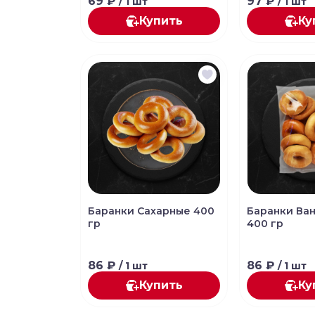
69 ₽
97 ₽
/ 1 шт
/ 1 шт
Купить
Ку
Баранки Сахарные 400
Баранки Ва
гр
400 гр
86 ₽
86 ₽
/ 1 шт
/ 1 шт
Купить
Ку