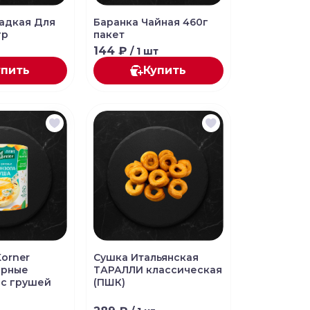
адкая Для
Баранка Чайная 460г
гр
пакет
144 ₽
/ 1 шт
упить
Купить
Korner
Сушка Итальянская
ырные
ТАРАЛЛИ классическая
 с грушей
(ПШК)