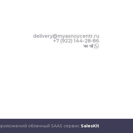
delivery@myasnoycentr.ru
+7 (922) 144-28-86
 приложений облачный SAAS сервис
SalesKit