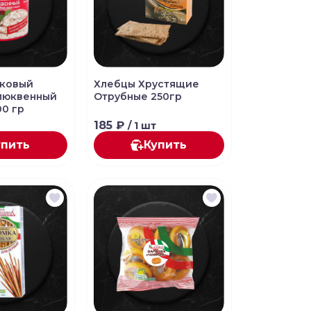
аковый
Хлебцы Хрустящие
люквенный
Отрубные 250гр
00 гр
185 ₽
/ 1 шт
упить
Купить