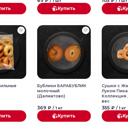
69 ₽
105 ₽
/ 1 шт
/ 1 шт
пить
Купить
К
нильные
Бублики БАРАБУБЛИК
Сушки с Ж
молочный
Луком Пика
(Далматово)
Коллекция
вес
369 ₽
355 ₽
/ 1 кг
/ 1 кг
пить
Купить
К