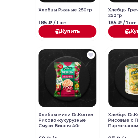
Хлебцы Ржаные 250гр
Хлебцы Гре
250гр
185 ₽
185 ₽
/ 1 шт
/ 1 шт
Купить
Ку
Хлебцы мини Dr.Korner
Хлебцы Dr.K
Рисово-кукурузные
Рисовые с П
Смузи-Вишня 40г
Пармезаном