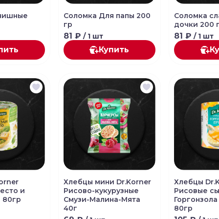
чишные
Соломка Для папы 200
Соломка сл
гр
дочки 200 
81 ₽
81 ₽
/ 1 шт
/ 1 шт
пить
Купить
К
orner
Хлебцы мини Dr.Korner
Хлебцы Dr.
есто и
Рисово-кукурузные
Рисовые с
 80гр
Смузи-Малина-Мята
Горгонзола
40г
80гр