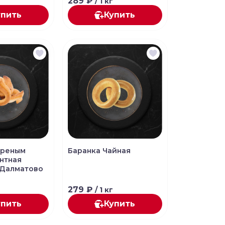
289 ₽
/ 1 кг
упить
Купить
ареным
Баранка Чайная
нтная
 Далматово
279 ₽
/ 1 кг
упить
Купить