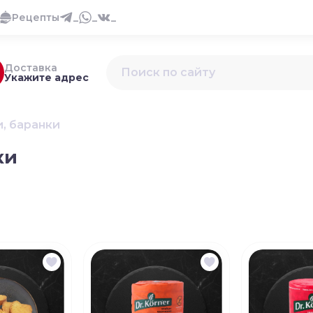
Рецепты
_
_
_
Доставка
Укажите адрес
, баранки
ки