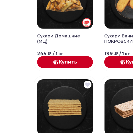
Сухари Домашние
Сухари Ван
(МЦ)
ПОКРОВСКИ
245 ₽
199 ₽
/ 1 кг
/ 1 кг
Купить
Ку