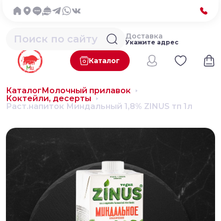
Доставка
Укажите адрес
Каталог
Каталог
Молочный прилавок
Коктейли, десерты
Раст.напиток Миндальный 1,8% ZINUS тп 1л