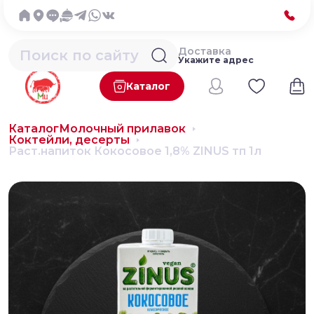
Доставка
Укажите адрес
Каталог
Каталог
Молочный прилавок
Коктейли, десерты
Раст.напиток Кокосовое 1,8% ZINUS тп 1л