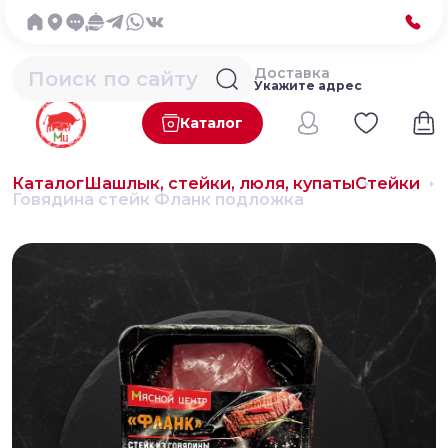
Доставка
Укажите адрес
Каталог
Каталог
Шашлык, стейки, люля, купаты
Стейки
Говядина стейк Фланк подложка