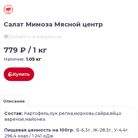
Салат Мимоза Мясной центр
Добавить в избранное
779 ₽ / 1 кг
Наличие:
1.05 кг
Купить
Описание
Состав:
Картофель,лук репка,морковь,сайра,яйцо
вареное,майонез.
Пищевая ценность на 100гр
.: Б-6,3г., Ж-28,3г., У-4,4г.
296,4 ккал./ 1 241 кДж