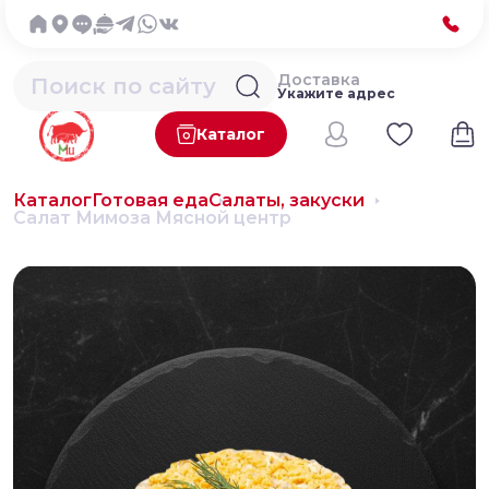
Доставка
Укажите адрес
Каталог
Каталог
Готовая еда
Салаты, закуски
Салат Мимоза Мясной центр