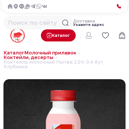
Доставка
Укажите адрес
Каталог
Каталог
Молочный прилавок
Коктейли, десерты
Коктейль молочный Нытва 2,5% 0,4 бут
Клубника